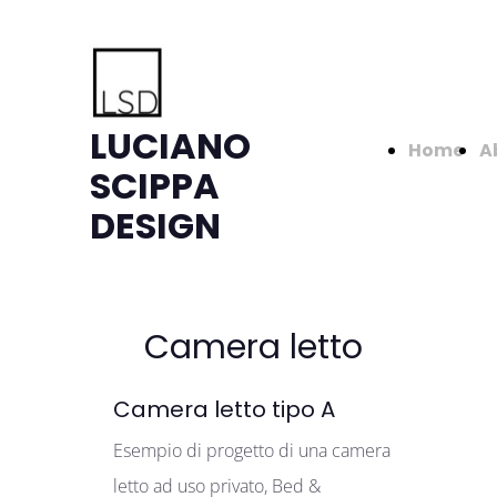
LUCIANO
Home
A
SCIPPA
DESIGN
Camera letto
Camera letto tipo A
Esempio di progetto di una camera
letto ad uso privato, Bed &